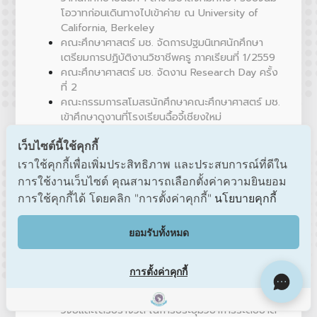
โอวาทก่อนเดินทางไปเข้าค่าย ณ University of
California, Berkeley
คณะศึกษาศาสตร์ มช. จัดการปฐมนิเทศนักศึกษา
เตรียมการปฏิบัติงานวิชาชีพครู ภาคเรียนที่ 1/2559
คณะศึกษาศาสตร์ มช. จัดงาน Research Day ครั้ง
ที่ 2
คณะกรรมการสโมสรนักศึกษาคณะศึกษาศาสตร์ มช.
เข้าศึกษาดูงานที่โรงเรียนฉื้อจี้เชียงใหม่
คณะศึกษาศาสตร์ มช. จัดการประชุมโครงการคูปอง
เว็บไซต์นี้ใช้คุกกี้
พัฒนาครู ประจำปีงบประมาณ 2559
นักศึกษาสาขาวิชาคณิตศาสตรศึกษา ได้รับรางวัลชนะ
เราใช้คุกกี้เพื่อเพิ่มประสิทธิภาพ และประสบการณ์ที่ดีใน
เลิศ จากการประชุมวิชาการ วิทยาศาสตร์วิจัย ครั้งที่
การใช้งานเว็บไซต์ คุณสามารถเลือกตั้งค่าความยินยอม
8
การใช้คุกกี้ได้ โดยคลิก "การตั้งค่าคุกกี้"
นโยบายคุกกี้
หัวหน้าภาควิชาอาชีวศึกษาฯ เป็นวิทยากรอบรม
บุคลิกภาพแก่บุคลากรสถาบันการพลศึกษา วิทยาเขต
ยอมรับทั้งหมด
เชียงใหม่
สาขาคณิตศาสตรศึกษา จัดโครงการเสริมสร้าง
บุคลิกภาพสำหรับนักศึกษาโครงการ สควค. ในการ
การตั้งค่าคุกกี้
เป็นครูมืออาชีพ
อาจารย์คณะฯ และโรงเรียนสาธิตฯ ร่วมนำเสนองาน
วิจัยและได้รับรางวัล ในการประชุมวิชาการระดับชาติ