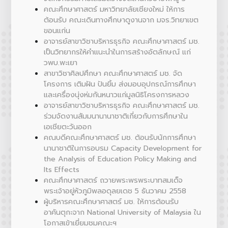
คณะศึกษาศาสตร์ มหาวิทยาลัยเชียงใหม่ ให้การ
ต้อนรับ คณะเดินทางศึกษาดูงานจาก มจร.วิทยาเขต
ขอนแก่น
อาจารย์สาขาวิชาบริหารธุรกิจ คณะศึกษาศาสตร์ มช.
เป็นวิทยากรให้คำแนะนำในการสร้างอัตลักษณ์ แก่
วพบ.พะเยา
สาขาวิชาศิลปศึกษา คณะศึกษาศาสตร์ มช. จัด
โครงการ เติมฝัน ปันยิ้ม ส่งมอบอุปกรณ์การศึกษา
และเครื่องนุ่งห่มกันหนาวแก่มูลนิธิโครงการหลวง
อาจารย์สาขาวิชาบริหารธุรกิจ คณะศึกษาศาสตร์ มช.
ร่วมจัดงานสัมมนานานาชาติเกี่ยวกับการศึกษาใน
เอเชียตะวันออก
คณบดีคณะศึกษาศาสตร์ มช. ต้อนรับนักการศึกษา
นานาชาติในการอบรม Capacity Development for
the Analysis of Education Policy Making and
Its Effects
คณะศึกษาศาสตร์ ถวายพระพรพระบาทสมเด็จ
พระเจ้าอยู่หัวภูมิพลอดุลยเดช 5 ธันวาคม 2558
ผู้บริหารคณะศึกษาศาสตร์ มช. ให้การต้อนรับ
อาคันตุกะจาก National University of Malaysia ใน
โอกาสเข้าเยี่ยมชมคณะฯ