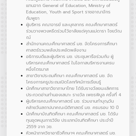
แทนจาก General of Education, Ministry of
Education, Youth and Sport ราชอาณาจักร
กัมพูชา
ผู้บริหาร คณาจารย์ และบุคลากร คณะศึกษาศาสตร์
ร่วมวางพวงหรีดร่วมไว้อาลัยแด่คุณแม่ดารา ไชยวัณ
ณ์
สำนักงานคณะศึกษาศาสตร์ มช. จัดโครงการศึกษา
ศาสตร์รวมพลังประหยัดพลังงาน
อธิการบดีและผู้บริหาร มช. ประชุมหารือร่วมกับ ผู้
บริหารคณะศึกษาศาสตร์ ในโอกาสบริหารงานครบ
หนึ่งไตรมาส
สาขาวิชาประถมศึกษา คณะศึกษาศาสตร์ มช. จัด
โครงการครูประถมเปิดโลกทัศน์การเรียนรู้
นักศึกษาสาขาวิชาภาษาไทย ได้รับรางวัลชนะเลิศการ
ประกวดอ่านทำนองเสนาะ รางวัล เพชรพิบูล ครั้งที่ 4
ผู้บริหารคณะศึกษาศาสตร์ มช. ร่วมงานทำบุญวัน
คล้ายวันสถาปนาคณะนิติศาสตร์ มช. ครบรอบ 10 ปี
นักศึกษาบัณฑิตศึกษา คณะศึกษาศาสตร์ มช. ได้รับ
ทุนอุดหนุนการวิจัย ประเภทบัณฑิตศึกษา ประจำปี
2559 จาก วช.
หัวหน้าภาควิชาอาชีวศึกษาฯ คณะศึกษาศาสตร์ มช.