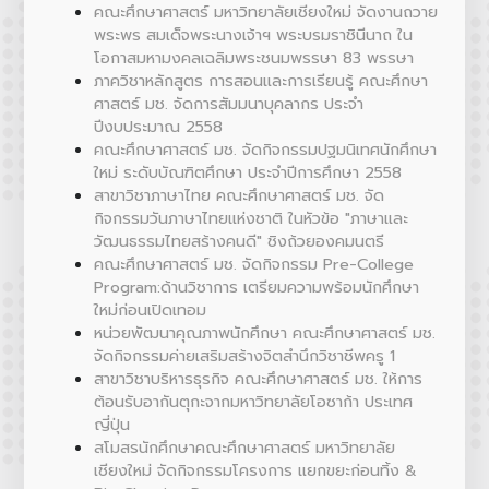
คณะศึกษาศาสตร์ มหาวิทยาลัยเชียงใหม่ จัดงานถวาย
พระพร สมเด็จพระนางเจ้าฯ พระบรมราชินีนาถ ใน
โอกาสมหามงคลเฉลิมพระชนมพรรษา 83 พรรษา
ภาควิชาหลักสูตร การสอนและการเรียนรู้ คณะศึกษา
ศาสตร์ มช. จัดการสัมมนาบุคลากร ประจำ
ปีงบประมาณ 2558
คณะศึกษาศาสตร์ มช. จัดกิจกรรมปฐมนิเทศนักศึกษา
ใหม่ ระดับบัณฑิตศึกษา ประจำปีการศึกษา 2558
สาขาวิชาภาษาไทย คณะศึกษาศาสตร์ มช. จัด
กิจกรรมวันภาษาไทยแห่งชาติ ในหัวข้อ "ภาษาและ
วัฒนธรรมไทยสร้างคนดี" ชิงถ้วยองคมนตรี
คณะศึกษาศาสตร์ มช. จัดกิจกรรม Pre-College
Program:ด้านวิชาการ เตรียมความพร้อมนักศึกษา
ใหม่ก่อนเปิดเทอม
หน่วยพัฒนาคุณภาพนักศึกษา คณะศึกษาศาสตร์ มช.
จัดกิจกรรมค่ายเสริมสร้างจิตสำนึกวิชาชีพครู 1
สาขาวิชาบริหารธุรกิจ คณะศึกษาศาสตร์ มช. ให้การ
ต้อนรับอากันตุกะจากมหาวิทยาลัยโอซาก้า ประเทศ
ญี่ปุ่น
สโมสรนักศึกษาคณะศึกษาศาสตร์ มหาวิทยาลัย
เชียงใหม่ จัดกิจกรรมโครงการ แยกขยะก่อนทิ้ง &