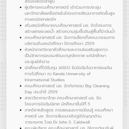
ส่วนจังหวัดลำพูน
ผู้บริหารคณะศึกษาศาสตร์ เข้าร่วมการประชุม
มหาวิทยาลัยเครือข่ายในโครงการพัฒนาการคิดขั้นสูง
ทางคณิตศาสตร์ฯ
สโมสรนักศึกษาคณะศึกษาศาสตร์ มช. จัดโครงการ
สร้างฝายชะลอน้ำ สร้างความชุ่มชื้นดินสู่พื้นที่ป่าต้นน้ำ
คณะศึกษาศาสตร์ มช. จัดการเลือกตั้งคณะกรรมการ
บริหารสโมสรนักศึกษา ปีการศึกษา 2559
หัวหน้าภาควิชาอาชีวศึกษาและการส่งเสริมสุขภาวะ
เป็นวิทยากรอบรมพัฒนาบุคลิกภาพ แก่นักศึกษา
มธ.ศูนย์ลำปาง
นักศึกษาที่ได้รับทุน JASSO รับปัจฉิมโอวาทก่อนเดิน
ทางไปศึกษา ณ Kanda University of
International Studies
คณะศึกษาศาสตร์ มช. จัดกิจกรรม Big Cleaning
Day ประจำปี 2559
สาขาวิชาภาษาไทย คณะศึกษาศาสตร์ มช. จัด
โครงการปัจฉิมนิเทศ นักศึกษาชั้นปีที่ 5
ภาควิชาหลักสูตร การสอนและการเรียนรู้ คณะศึกษา
ศาสตร์ มช. จัดการสัมมนาเชิงภูมิปัญญาด้าน
การเกษตร โดย Dr.John S. Caldwell
คณะผู้บริหาร คณะศึกษาศาสตร์ มช. ให้การต้อนรับผู้