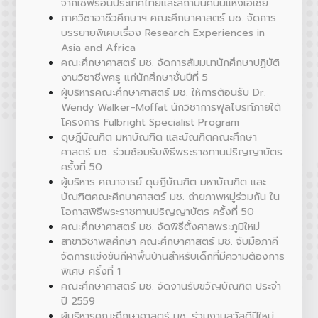
จากเชฟรอนประเทศไทยและสถาบันคีนันแห่งเอเซีย
ภาควิชาอาชีวศึกษาฯ คณะศึกษาศาสตร์ มช. จัดการ
บรรยายพิเศษเรื่อง Research Experiences in
Asia and Africa
คณะศึกษาศาสตร์ มช. จัดการสัมมนานักศึกษาปฏิบัติ
งานวิชาชีพครู แก่นักศึกษาชั้นปีที่ 5
ผู้บริหารคณะศึกษาศาสตร์ มช. ให้การต้อนรับ Dr.
Wendy Walker-Moffat นักวิชาการฟุลไบรท์ภายใต้
โครงการ Fulbright Specialist Program
ดุษฎีบัณฑิต มหาบัณฑิต และบัณฑิตคณะศึกษา
ศาสตร์ มช. ร่วมซ้อมรับพิธีพระราชทานปริญญาบัตร
ครั้งที่ 50
ผู้บริหาร คณาจารย์ ดุษฎีบัณฑิต มหาบัณฑิต และ
บัณฑิตคณะศึกษาศาสตร์ มช. ถ่ายภาพหมู่ร่วมกัน ใน
โอกาสพิธีพระราชทานปริญญาบัตร ครั้งที่ 50
คณะศึกษาศาสตร์ มช. จัดพิธีตั้งศาลพระภูมิใหม่
สาขาวิชาพลศึกษา คณะศึกษาศาสตร์ มช. จับมือภาคี
จัดการแข่งขันกีฬาพื้นบ้านสำหรับเด็กที่มีความต้องการ
พิเศษ ครั้งที่ 1
คณะศึกษาศาสตร์ มช. จัดงานรับขวัญบัณฑิต ประจำ
ปี 2559
ผู้บริหารคณะศึกษาศาสตร์ มช. ร่วมงานสวัสดีปีใหม่