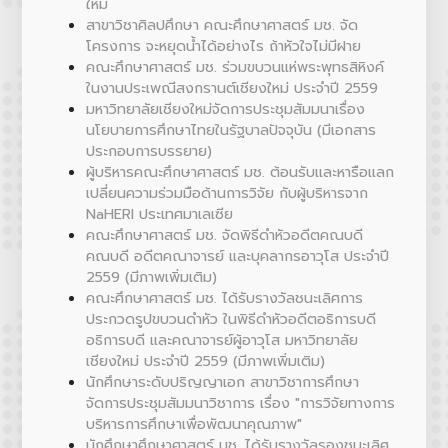
ใหม่
สาขาวิชาศิลปศึกษา คณะศึกษาศาสตร์ มช. จัด
โครงการ จะหยุดน้ำได้อย่างไร ถ้าหัวใจไม่มีฝาย
คณะศึกษาศาสตร์ มช. ร่วมขบวนแห่พระพุทธสิหิงค์
ในงานประเพณีสงกรานต์เชียงใหม่ ประจำปี 2559
มหาวิทยาลัยเชียงใหม่จัดการประชุมสัมมนาเรื่อง
นโยบายการศึกษาไทยในรัฐบาลปัจจุบัน (มีเอกสาร
ประกอบการบรรยาย)
ผู้บริหารคณะศึกษาศาสตร์ มช. ต้อนรับและหารือแลก
เปลี่ยนความร่วมมือด้านการวิจัย กับผู้บริหารจาก
NaHERI ประเทศมาเลเซีย
คณะศึกษาศาสตร์ มช. จัดพิธีดำหัวอดีตคณบดี
คณบดี อดีตคณาจารย์ และบุคลากรอาวุโส ประจำปี
2559 (มีภาพเพิ่มเติม)
คณะศึกษาศาสตร์ มช. ได้รับรางวัลชนะเลิศการ
ประกวดรูปขบวนดำหัว ในพิธีดำหัวอดีตอธิการบดี
อธิการบดี และคณาจารย์ผู้อาวุโส มหาวิทยาลัย
เชียงใหม่ ประจำปี 2559 (มีภาพเพิ่มเติม)
นักศึกษาระดับปริญญาเอก สาขาวิชาการศึกษา
จัดการประชุมสัมมนาวิชาการ เรื่อง "การวิจัยทางการ
บริหารการศึกษาเพื่อพัฒนาคุณภาพ"
นักศึกษาศึกษาศาสตร์ มช. ได้รับรางวัลรองชนะเลิศ