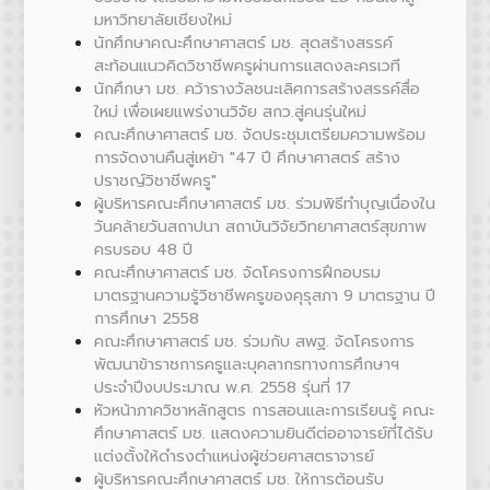
มหาวิทยาลัยเชียงใหม่
นักศึกษาคณะศึกษาศาสตร์ มช. สุดสร้างสรรค์
สะท้อนแนวคิดวิชาชีพครูผ่านการแสดงละครเวที
นักศึกษา มช. คว้ารางวัลชนะเลิศการสร้างสรรค์สื่อ
ใหม่ เพื่อเผยแพร่งานวิจัย สกว.สู่คนรุ่นใหม่
คณะศึกษาศาสตร์ มช. จัดประชุมเตรียมความพร้อม
การจัดงานคืนสู่เหย้า "47 ปี ศึกษาศาสตร์ สร้าง
ปราชญ์วิชาชีพครู"
ผู้บริหารคณะศึกษาศาสตร์ มช. ร่วมพิธีทำบุญเนื่องใน
วันคล้ายวันสถาปนา สถาบันวิจัยวิทยาศาสตร์สุขภาพ
ครบรอบ 48 ปี
คณะศึกษาศาสตร์ มช. จัดโครงการฝึกอบรม
มาตรฐานความรู้วิชาชีพครูของคุรุสภา 9 มาตรฐาน ปี
การศึกษา 2558
คณะศึกษาศาสตร์ มช. ร่วมกับ สพฐ. จัดโครงการ
พัฒนาข้าราชการครูและบุคลากรทางการศึกษาฯ
ประจำปีงบประมาณ พ.ศ. 2558 รุ่นที่ 17
หัวหน้าภาควิชาหลักสูตร การสอนและการเรียนรู้ คณะ
ศึกษาศาสตร์ มช. แสดงความยินดีต่ออาจารย์ที่ได้รับ
แต่งตั้งให้ดำรงตำแหน่งผู้ช่วยศาสตราจารย์
ผู้บริหารคณะศึกษาศาสตร์ มช. ให้การต้อนรับ