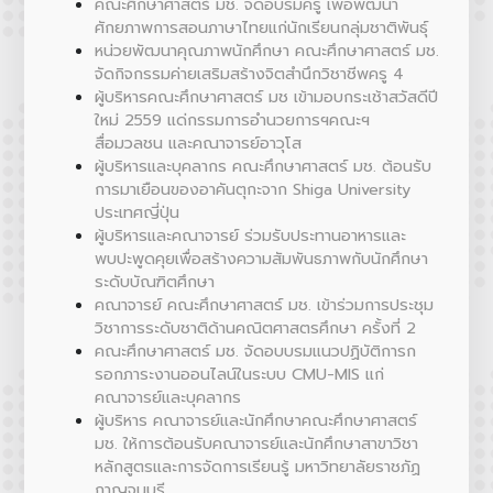
คณะศึกษาศาสตร์ มช. จัดอบรมครู เพื่อพัฒนา
ศักยภาพการสอนภาษาไทยแก่นักเรียนกลุ่มชาติพันธุ์
หน่วยพัฒนาคุณภาพนักศึกษา คณะศึกษาศาสตร์ มช.
จัดกิจกรรมค่ายเสริมสร้างจิตสำนึกวิชาชีพครู 4
ผู้บริหารคณะศึกษาศาสตร์ มช เข้ามอบกระเช้าสวัสดีปี
ใหม่ 2559 แด่กรรมการอำนวยการฯคณะฯ
สื่อมวลชน และคณาจารย์อาวุโส
ผู้บริหารและบุคลากร คณะศึกษาศาสตร์ มช. ต้อนรับ
การมาเยือนของอาคันตุกะจาก Shiga University
ประเทศญี่ปุ่น
ผู้บริหารและคณาจารย์ ร่วมรับประทานอาหารและ
พบปะพูดคุยเพื่อสร้างความสัมพันธภาพกับนักศึกษา
ระดับบัณฑิตศึกษา
คณาจารย์ คณะศึกษาศาสตร์ มช. เข้าร่วมการประชุม
วิชาการระดับชาติด้านคณิตศาสตรศึกษา ครั้งที่ 2
คณะศึกษาศาสตร์ มช. จัดอบบรมแนวปฏิบัติการก
รอกภาระงานออนไลน์ในระบบ CMU-MIS แก่
คณาจารย์และบุคลากร
ผู้บริหาร คณาจารย์และนักศึกษาคณะศึกษาศาสตร์
มช. ให้การต้อนรับคณาจารย์และนักศึกษาสาขาวิชา
หลักสูตรและการจัดการเรียนรู้ มหาวิทยาลัยราชภัฏ
กาญจนบุรี