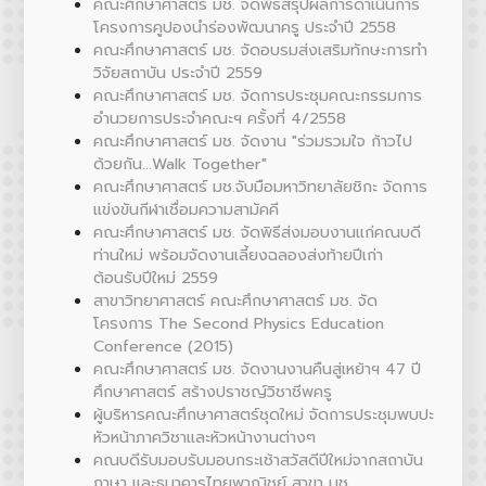
คณะศึกษาศาสตร์ มช. จัดพิธีสรุปผลการดำเนินการ
โครงการคูปองนำร่องพัฒนาครู ประจำปี 2558
คณะศึกษาศาสตร์ มช. จัดอบรมส่งเสริมทักษะการทำ
วิจัยสถาบัน ประจำปี 2559
คณะศึกษาศาสตร์ มช. จัดการประชุมคณะกรรมการ
อำนวยการประจำคณะฯ ครั้งที่ 4/2558
คณะศึกษาศาสตร์ มช. จัดงาน "ร่วมรวมใจ ก้าวไป
ด้วยกัน...Walk Together"
คณะศึกษาศาสตร์ มช.จับมือมหาวิทยาลัยชิกะ จัดการ
แข่งขันกีฬาเชื่อมความสามัคคี
คณะศึกษาศาสตร์ มช. จัดพิธีส่งมอบงานแก่คณบดี
ท่านใหม่ พร้อมจัดงานเลี้ยงฉลองส่งท้ายปีเก่า
ต้อนรับปีใหม่ 2559
สาขาวิทยาศาสตร์ คณะศึกษาศาสตร์ มช. จัด
โครงการ The Second Physics Education
Conference (2015)
คณะศึกษาศาสตร์ มช. จัดงานงานคืนสู่เหย้าฯ 47 ปี
ศึกษาศาสตร์ สร้างปราชญ์วิชาชีพครู
ผู้บริหารคณะศึกษาศาสตร์ชุดใหม่ จัดการประชุมพบปะ
หัวหน้าภาควิชาและหัวหน้างานต่างๆ
คณบดีรับมอบรับมอบกระเช้าสวัสดีปีใหม่จากสถาบัน
ภาษา และธนาคารไทยพาณิชย์ สาขา มช.