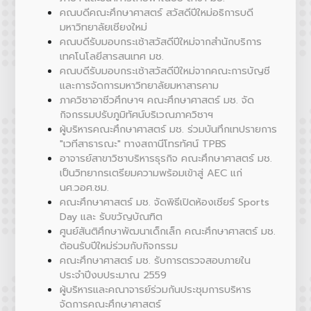
คณบดีคณะศึกษาศาสตร์ สวัสดีปีใหม่อธิการบดี
มหาวิทยาลัยเชียงใหม่
คณบดีรับมอบกระเช้าสวัสดีปีใหม่จากสำนักบริการ
เทคโนโลยีสารสนเทศ มช.
คณบดีรับมอบกระเช้าสวัสดีปีใหม่จากคณะการบัญชี
และการจัดการมหาวิทยาลัยมหาสารคาม
ภาควิชาอาชีวศึกษาฯ คณะศึกษาศาสตร์ มช. จัด
กิจกรรมปรับภูมิทัศน์บริเวณภาควิชาฯ
ผู้บริหารคณะศึกษาศาสตร์ มช. ร่วมบันทึกเทปรายการ
"เวทีสาธารณะ" ทางสถานีโทรทัศน์ TPBS
อาจารย์สาขาวิชาบริหารธุรกิจ คณะศึกษาศาสตร์ มช.
เป็นวิทยากรเตรียมความพร้อมเข้าสู่ AEC แก่
นศ.วอศ.ชม.
คณะศึกษาศาสตร์ มช. จัดพิธีเปิดห้องเชียร์ Sports
Day และ รับขวัญบัณฑิต
ศูนย์สันติศึกษาพัฒนาเด็กเล็ก คณะศึกษาศาสตร์ มช.
ต้อนรับปีใหม่ร่วมกับกิจกรรม
คณะศึกษาศาสตร์ มช. รับการตรวจสอบภายใน
ประจำปีงบประมาณ 2559
ผู้บริหารและคณาจารย์ร่วมกันประชุมการบริหาร
จัดการคณะศึกษาศาสตร์