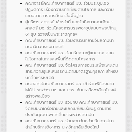
คณาจารย์คณะศึกษาศาสตร์ มช. ร่วมประชุมเชิง
ปฏิบัติการ เรื่องความเท่าเทียมด้านโอกาส และความ
เสมอภาคทางการศึกษาขั้นพื้นฐาน
ผู้บริหาร อาจารย์ เจ้าหน้าที่ และนักศึกษาคณะศึกษา
ศาสตร์ มช. ร่วมโครงการบรรพชาอุปสมบทพระภิกษุ
61 รูป ถวายเป็นพระราชกุศลฯ
คณะศึกษาศาสตร์ มช. ร่วมงานวันคล้ายวันสถาปนา
คณะวิศวกรรมศาสตร์
คณะศึกษาศาสตร์ มช. ต้อนรับคณะผู้แทนจาก สกศ.
ในโอกาสในการลงพื้นที่ติดตามโครงการ
คณะศึกษาศาสตร์ มช. จัดโครงการอบรมเพื่อเพิ่มเติม
สาระความรู้และสมรรถนะตามมาตรฐานคุรุสภา สำหรับ
นักศึกษารหัส 55
คณาจารย์คณะศึกษาศาสตร์ มช. เข้าร่วมพิธีลงนาม
MOU ระหว่าง มช. และ มจร. กับมหาวิชชาลัยอุโมงค์
สร้างพลเมือง
คณะศึกษาศาสตร์ มข. ร่วมกับ คณะศึกษาศาสตร์ มช.
จัดสัมมนาเครือข่ายและแลกเปลี่ยนเรียนรู้ ด้านการ
ประกันคุณภาพการศึกษาระหว่างสถาบัน
คณะศึกษาศาสตร์ มช. ร่วมงานวันคล้ายวันสถาปนา
สำนักบริการวิชาการ มหาวิทยาลัยเชียงใหม่