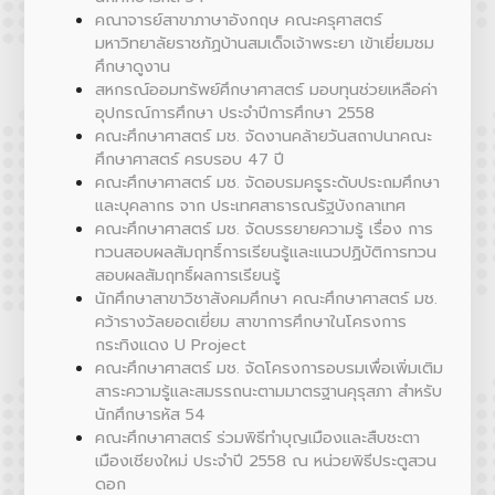
คณาจารย์สาขาภาษาอังกฤษ คณะครุศาสตร์
มหาวิทยาลัยราชภัฏบ้านสมเด็จเจ้าพระยา เข้าเยี่ยมชม
ศึกษาดูงาน
สหกรณ์ออมทรัพย์ศึกษาศาสตร์ มอบทุนช่วยเหลือค่า
อุปกรณ์การศึกษา ประจำปีการศึกษา 2558
คณะศึกษาศาสตร์ มช. จัดงานคล้ายวันสถาปนาคณะ
ศึกษาศาสตร์ ครบรอบ 47 ปี
คณะศึกษาศาสตร์ มช. จัดอบรมครูระดับประถมศึกษา
และบุคลากร จาก ประเทศสาธารณรัฐบังกลาเทศ
คณะศึกษาศาสตร์ มช. จัดบรรยายความรู้ เรื่อง การ
ทวนสอบผลสัมฤทธิ์การเรียนรู้และแนวปฏิบัติการทวน
สอบผลสัมฤทธิ์ผลการเรียนรู้
นักศึกษาสาขาวิชาสังคมศึกษา คณะศึกษาศาสตร์ มช.
คว้ารางวัลยอดเยี่ยม สาขาการศึกษาในโครงการ
กระทิงแดง U Project
คณะศึกษาศาสตร์ มช. จัดโครงการอบรมเพื่อเพิ่มเติม
สาระความรู้และสมรรถนะตามมาตรฐานคุรุสภา สำหรับ
นักศึกษารหัส 54
คณะศึกษาศาสตร์ ร่วมพิธีทำบุญเมืองและสืบชะตา
เมืองเชียงใหม่ ประจำปี 2558 ณ หน่วยพิธีประตูสวน
ดอก