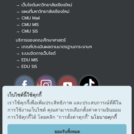
→ เว็บไซต์มหาวิทยาลัยเชียงใหม่
→ แผนที่มหาวิทยาลัยเชียงใหม่
→ CMU Mail
Botnoi Assistant
→ CMU MIS
Connecting…
→ CMU SIS
บริการของคณะศึกษาศาสตร์
→ เกณฑ์ประเมินผลตามมาตรฐานภาระงานฯ
→ ระบบจัดการเว็บไซต์
→ EDU MIS
→ EDU SIS
เว็บไซต์นี้ใช้คุกกี้
เราใช้คุกกี้เพื่อเพิ่มประสิทธิภาพ และประสบการณ์ที่ดีใน
→ ร้องเรียนทุจริตและประพฤติมิชอบ
การใช้งานเว็บไซต์ คุณสามารถเลือกตั้งค่าความยินยอม
→ แจ้งเรื่องร้องออนไลน์ สำนักงาน ป.ป.ช.
→ รับเรื่องร้องเรียน/แจ้งเบาะแส สำนักงาน ป.ป.ท.
การใช้คุกกี้ได้ โดยคลิก "การตั้งค่าคุกกี้"
นโยบายคุกกี้
EDU VOC
ยอมรับทั้งหมด
แสดงความคิดเห็น/ข้อเสนอแนะ