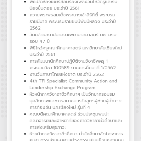
พิธีเปิดห้องเชียร์ซ้อมร้องเพลงวันไหว้ครูและรับ
น้องขึ้นดอย ประจำปี 2561
ถวายพระพรสมเด็จพระนางเจ้าสิริกิติ์ พระบรม
ราชินีนาถ พระบรมราชชนนีพันปีหลวง ประจำปี
2562
วันคล้ายสถาปนาคณะพยาบาลศาสตร์ มช. ครบ
รอบ 47 ปี
พิธีไหว้ครูคณะศึกษาศาสตร์ มหาวิทยาลัยเชียงใหม่
ประจำปี 2561
การสัมมนานักศึกษาปฏิบัติงานวิชาชีพครู 1
กระบวนวิชา 100589 ภาคการศึกษาที่ 1/2562
งานวันภาษาไทยแห่งชาติ ประจำปี 2562
4th TFI Specialist Community Action and
Leadership Exchange Program
หัวหน้าภาควิชาอาชีวศึกษาฯ เป็นวิทยากรอบรม
บุคลิกภาพและการสมาคม หลักสูตรผู้ช่วยผู้อำนวย
การท้องถิ่น ปภ.เชียงใหม่ รุ่นที่ 4
คณบดีคณะศึกษาศาสตร์ ร่วมประชุมพบปะ
คณาจารย์และเจ้าหน้าที่ของภาควิชาอาชีวศึกษาและ
การส่งเสริมสุขภาวะ
หัวหน้าภาควิชาอาชีวศึกษา นำนักศึกษาจัดโครงการ
อบรมความรู้และเสริมสร้างความเข้มแข็งของชุมชน