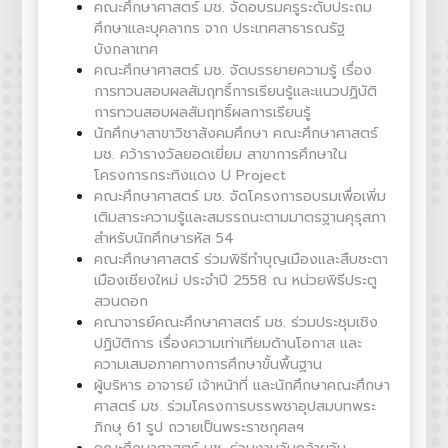
คณะศึกษาศาสตร์ มช. จัดอบรมครูระดับประถม
ศึกษาและบุคลากร จาก ประเทศสาธารณรัฐ
บังกลาเทศ
คณะศึกษาศาสตร์ มช. จัดบรรยายความรู้ เรื่อง
การทวนสอบผลสัมฤทธิ์การเรียนรู้และแนวปฏิบัติ
การทวนสอบผลสัมฤทธิ์ผลการเรียนรู้
นักศึกษาสาขาวิชาสังคมศึกษา คณะศึกษาศาสตร์
มช. คว้ารางวัลยอดเยี่ยม สาขาการศึกษาใน
โครงการกระทิงแดง U Project
คณะศึกษาศาสตร์ มช. จัดโครงการอบรมเพื่อเพิ่ม
เติมสาระความรู้และสมรรถนะตามมาตรฐานคุรุสภา
สำหรับนักศึกษารหัส 54
คณะศึกษาศาสตร์ ร่วมพิธีทำบุญเมืองและสืบชะตา
เมืองเชียงใหม่ ประจำปี 2558 ณ หน่วยพิธีประตู
สวนดอก
คณาจารย์คณะศึกษาศาสตร์ มช. ร่วมประชุมเชิง
ปฏิบัติการ เรื่องความเท่าเทียมด้านโอกาส และ
ความเสมอภาคทางการศึกษาขั้นพื้นฐาน
ผู้บริหาร อาจารย์ เจ้าหน้าที่ และนักศึกษาคณะศึกษา
ศาสตร์ มช. ร่วมโครงการบรรพชาอุปสมบทพระ
ภิกษุ 61 รูป ถวายเป็นพระราชกุศลฯ