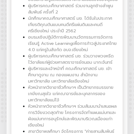
ผู้บริหารคณะศึกษาศาสตร์ ร่วมงานลูกช้างลำพูน
สัมพันธ์ ครั้งที่ 2
นักศึกษาคณะศึกษาศาสตร์ มช. ได้รับใบประกาศ
เกียรติคุณต้นแบบคนดีศรีแผ่นดินและคนดี
ศรีเชียงใหม่ ประจำปี 2562
อบรมเชิงปฏิบัติการพัฒนานวัตกรรมการจัดการ
เรียนรู้ Active Learningเพื่อการก้าวสู่ประเทศไทย
4.0 แก่ครูในสังกัด อบจ.เชียงใหม่
ผู้บริหารคณะศึกษาศาสตร์ มช. ร่วมวางพวงหรีด
ไว้อาลัยแก่ผู้ช่วยศาสตราจารย์ถนอม มากะจันทร์
ผู้บริหารและเจ้าหน้าที่ คณะศึกษาศาสตร์ มช. เข้า
ศึกษาดูงาน ณ กองแผนงาน สำนักงาน
มหาวิทยาลัย มหาวิทยาลัยเชียงใหม่
หัวหน้าภาควิชาอาชีวศึกษาฯ เป็นวิทยากรบรรยาย
เกษียณสุขใจ แก่คณาจารย์และบุคลากรของ
มหาวิทยาลัยแม่โจ้
หัวหน้าภาควิชาอาชีวศึกษาฯ ร่วมสัมมนานำเสนอผล
การวิจัยงวดสุดท้าย โครงการจัดทำแผนแม่บทและ
ผังแม่บทการอนุรักษ์และพัฒนาบริเวณเมืองแก่า
เชียงใหม่
สาขาวิชาพลศึกษา จัดโครงการ "ค่ายสานสัมพันธ์