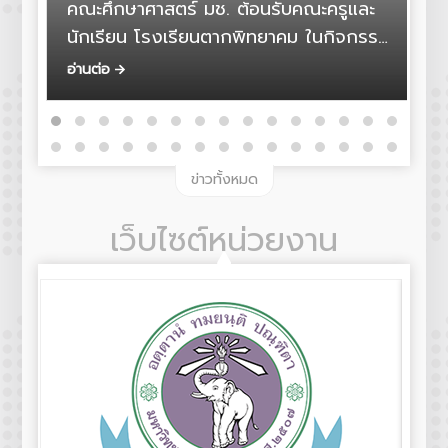
คณะศึกษาศาสตร์ มช. ต้อนรับคณะครูและ
จ
นักเรียน โรงเรียนตากพิทยาคม ในกิจกรรม
ม
CMU Campus Tour 2026
อ่านต่อ
อ
ข่าวทั้งหมด
เว็บไซต์หน่วยงาน