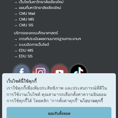
→ เว็บไซต์มหาวิทยาลัยเชียงใหม่
→ แผนที่มหาวิทยาลัยเชียงใหม่
→ CMU Mail
Botnoi Assistant
→ CMU MIS
Connecting…
→ CMU SIS
บริการของคณะศึกษาศาสตร์
→ เกณฑ์ประเมินผลตามมาตรฐานภาระงานฯ
→ ระบบจัดการเว็บไซต์
→ EDU MIS
→ EDU SIS
เว็บไซต์นี้ใช้คุกกี้
เราใช้คุกกี้เพื่อเพิ่มประสิทธิภาพ และประสบการณ์ที่ดีใน
→ ร้องเรียนทุจริตและประพฤติมิชอบ
การใช้งานเว็บไซต์ คุณสามารถเลือกตั้งค่าความยินยอม
→ แจ้งเรื่องร้องออนไลน์ สำนักงาน ป.ป.ช.
→ รับเรื่องร้องเรียน/แจ้งเบาะแส สำนักงาน ป.ป.ท.
การใช้คุกกี้ได้ โดยคลิก "การตั้งค่าคุกกี้"
นโยบายคุกกี้
EDU VOC
ยอมรับทั้งหมด
แสดงความคิดเห็น/ข้อเสนอแนะ