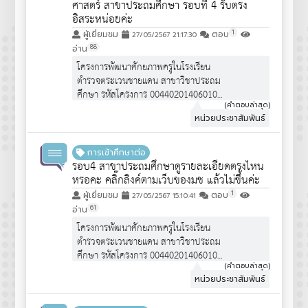
ศาสตร์ สาขาประถมศึกษา รอบที่ 4 รับตรง
อิสระหน่อยค่ะ
1
ผู้เยี่ยมชม
ตอบ
27/05/2567 21:17:30
88
อ่าน
โครงการพัฒนาศักยภาพครูในโรงเรียน
ตำรวจตระเวนชายแดน สาขาวิชาประถม
ศึกษา รหัสโครงการ 00440201406010
จำนวนรับ 30 คน
(คำตอบล่าสุด)
หน่วยประชาสัมพันธ์
คุณสมบัติผู้สมัคร :
https://www.edu.cmu.ac.th/assets/pdf/qpot/announce6
เป็นโครงการพิเศษ """ไม่ได้เปิดรับสมัคร
การเข้าศึกษาต่อ
นักเรียน ม.6 ทั่วไป""" จึงไม่ได้มีการ
รอบ4 สาขาประถมศึกษาดูรายละเอียดตรงไหน
ประชาสัมพันธ์ครับ
หรอคะ คลิ๊กลิงค์ตามเว็บของมช แล้วไม่ขึ้นค่ะ
1
ผู้เยี่ยมชม
ตอบ
27/05/2567 15:10:41
61
อ่าน
โครงการพัฒนาศักยภาพครูในโรงเรียน
ตำรวจตระเวนชายแดน สาขาวิชาประถม
ศึกษา รหัสโครงการ 00440201406010
จำนวนรับ 30 คน
(คำตอบล่าสุด)
หน่วยประชาสัมพันธ์
คุณสมบัติผู้สมัคร :
https://www.edu.cmu.ac.th/assets/pdf/qpot/announce6