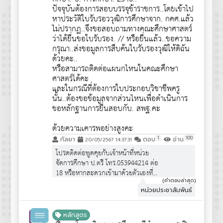
ปัจจุบันต้องการสอบบรรจุข้าราชการ..โดยเข้าไป
หาประวัติใบรับรอววุฒิการศึกษาจาก. กคศ.แล้ว
ไม่ปรากฏ..จึงขอสอบถามทางคณะศึกษาศาสตร์
ว่าได้ยื่นขอใบรับรอง. // หรือยื่นแล้ว..ขอความ
กรุณา..ส่งขอมูลการสืบค้นใบรับรองวุฒิให้ดิฉัน
ด้วยคะ..
หรือสามารถติดต่อแผนกไหนในคณะศึกษา
ศาสตร์ได้คะ
และในกรณีที่ต้องการใบประกอบวิชาชีพครู
นั้น..ต้องขอข้อมูลจากส่วนไหนเพื่อดำเนินการ
ขอหลักฐานการยื่นสอบกับ. สพฐ.คะ
ด้วยความเคารพอย่างสูงคะ
1
100
กัลยา
ตอบ
อ่าน
20/05/2567 14:37:31
โปรดติดต่อพูดคุยกับเจ้าหน้าที่หน่วย
จัดการศึกษา ป.ตรี โทร.053944214 ต่อ
18 หรือหากสะดวกเข้ามาด้วยตัวเองที่
อาคาร 2 ชั้น 1 ครับ
(คำตอบล่าสุด)
หน่วยประชาสัมพันธ์
หลักสูตร