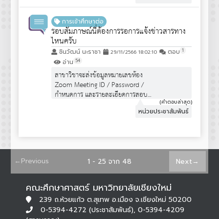
รายชื่อผู้มีสิทธิ์เข้าสอบสัมภาษณ์ TCAS
รอบที่ 1 แฟ้มสะสมผลงาน Portfolio
ระดับปริญญาตรี ปีการศึกษา 2567
การเข้าศึกษาต่อ
รอบสัมภาษณ์นี่ต้องการรอการแจ้งข่าวสารทาง
ไหนครับ
1
ชินวัฒน์ นะราชา
ตอบ
29/11/2566 18:02:10
54
อ่าน
สาขาวิชาจะส่งข้อมูลหมายเลขห้อง
Zoom Meeting ID / Password /
กำหนดการ และรายละเอียดการสอบ
สัมภาษณ์ของสาขาวิชา ให้ผู้มีสิทธิ์เข้า
(คำตอบล่าสุด)
หน่วยประชาสัมพันธ์
สอบสัมภาษณ์ฯ ผ่านทางอีเมลที่ผู้สมัคร
ระบุไว้ในใบสมัคร ภายในวันที่ 30
พฤศจิกายน 2566
←
Previous
1 - 25 จาก 48
Next
→
คณะศึกษาศาสตร์ มหาวิทยาลัยเชียงใหม่
239 ถ.ห้วยแก้ว ต.สุเทพ อ.เมือง จ.เชียงใหม่ 50200
0-5394-4272 (ประชาสัมพันธ์), 0-5394-4209