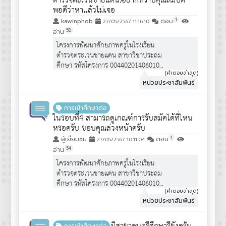
ตำรวจตะเวนชายแดน)อยากทราบคุณสมบัติ
พอดีว่าหาแล้วไม่เจอ
1
kawinphob
ตอบ
27/05/2567 11:16:10
58
อ่าน
โครงการพัฒนาศักยภาพครูในโรงเรียน
ตำรวจตระเวนชายแดน สาขาวิชาประถม
ศึกษา รหัสโครงการ 00440201406010
จำนวนรับ 30 คน
(คำตอบล่าสุด)
หน่วยประชาสัมพันธ์
คุณสมบัติผู้สมัคร :
https://www.edu.cmu.ac.th/assets/pdf/qpot/announce6
เป็นโครงการพิเศษ """ไม่ได้เปิดรับสมัคร
การเข้าศึกษาต่อ
นักเรียน ม.6 ทั่วไป""" จึงไม่ได้มีการ
ในรอบที่4 สามารถดูเกณฑ์การรับสมัคได้ที่ไหน
ประชาสัมพันธ์ครับ
หรอครับ ขอบคุณล่วงหน้าครับ
1
ผู้เยี่ยมชม
ตอบ
27/05/2567 10:11:04
54
อ่าน
โครงการพัฒนาศักยภาพครูในโรงเรียน
ตำรวจตระเวนชายแดน สาขาวิชาประถม
ศึกษา รหัสโครงการ 00440201406010
จำนวนรับ 30 คน
(คำตอบล่าสุด)
หน่วยประชาสัมพันธ์
คุณสมบัติผู้สมัคร :
https://www.edu.cmu.ac.th/assets/pdf/qpot/announce6
เป็นโครงการพิเศษ """ไม่ได้เปิดรับสมัคร