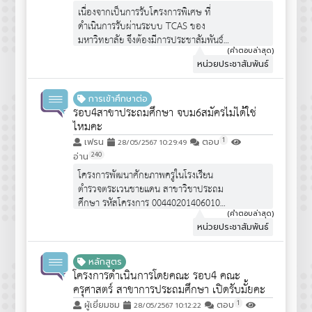
เยี่ยม
เนื่องจากเป็นการรับโครงการพิเศษ ที่
3. มีผลการเรียนเฉลี่ยสะสมทั้งหมด ไม่
ดำเนินการรับผ่านระบบ TCAS ของ
น้อยกว่า 3.00 และมีผลการเรียนเฉลี่ย
มหาวิทยาลัย จึงต้องมีการประชาสัมพันธ์
สะสมในสาขาวิชา ที่สมัคร ไม่น้อยกว่า
เช่นการรับในทุกรอบทุกโครงการ ทั้งนี้
(คำตอบล่าสุด)
3.00
หน่วยประชาสัมพันธ์
คุณสมบัติจะต้องเป็นไปตามประกาศ
4. เป็นนักเรียนที่อยู่ในโครงการเตรียม
โครงการพิเศษนั้นๆ
ความพร้อมเพื่อเพิ่มศักยภาพนักเรียนชั้น
มัธยมศึกษา ตอนปลายเพื่อศึกษาต่อระดับ
การเข้าศึกษาต่อ
รอบ4สาขาประถมศึกษา จบม6สมัครไม่ได้ใช่
ปริญญาตรี
ไหมคะ
5. เมื่อได้รับการคัดเลือกให้เข้าศึกษาต่อใน
ระดับปริญญาตรี คณะศึกษาศาสตร์
1
เฟรน
ตอบ
28/05/2567 10:29:49
มหาวิทยาลัยเชียงใหม่แล้ว นักเรียนไม่
240
อ่าน
สามารถสละสิทธิ์การเข้าศึกษา ไม่ว่ากรณี
โครงการพัฒนาศักยภาพครูในโรงเรียน
ใดๆ
ตำรวจตระเวนชายแดน สาขาวิชาประถม
ศึกษา รหัสโครงการ 00440201406010
จำนวนรับ 30 คน เป็นโครงการพิเศษ ไม่
(คำตอบล่าสุด)
หน่วยประชาสัมพันธ์
ได้เปิดรับสมัครนักเรียน ม.6 ทั่วไปครับ
หลักสูตร
โครงการดำเนินการโดยคณะ รอบ4 คณะ
ครุศาสตร์ สาขาการประถมศึกษา เปิดรับมั้ยคะ
1
ผู้เยี่ยมชม
ตอบ
28/05/2567 10:12:22