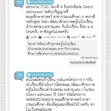
เป็นโครงการพิเศษ """ไม่ได้เปิดรับสมัคร
การเข้าศึกษาต่อ
นักเรียน ม.6 ทั่วไป""" จึงไม่ได้มีการ
สอบถาม TCAS รอบที่ 4 รับตรงอิสระ Direct
ประชาสัมพันธ์ครับ
Admission ระดับปริญญาตรี
คณะศึกษาศาสตร์ สาขาประถมศึกษา ภาคปกติ
(หลักสูตร ไทย) พัฒนาศักยภาพครูในโรงเรียน
ตำรวจตระเวนชายแดน รับนักเรียน ที่จบ ม.6
ไหมครับ หาข้อมูลไม่เจอครับ
1
101
ธงชัย
ตอบ
อ่าน
27/05/2567 14:27:53
โครงการพัฒนาศักยภาพครูในโรงเรียน
ตำรวจตระเวนชายแดน สาขาวิชาประถม
ศึกษา รหัสโครงการ 00440201406010
จำนวนรับ 30 คน
(คำตอบล่าสุด)
หน่วยประชาสัมพันธ์
คุณสมบัติผู้สมัคร :
https://www.edu.cmu.ac.th/assets/pdf/qpot/announce6
เป็นโครงการพิเศษ """ไม่ได้เปิดรับสมัคร
การเข้าศึกษาต่อ
นักเรียน ม.6 ทั่วไป""" จึงไม่ได้มีการ
สนใจสมัครเข้าเรียน ประเภทโครงการ การรับ
ประชาสัมพันธ์ครับ
นักเรียนที่ดำเนินการโดยคณะ (พัฒนาศักยภาพ
ครูในโรงเรียนตำรวจตระเวนชายแดน ) ในรอบ
Direct admision ปี 2567 รหัสโครงการ
00440201406010 คณะศึกษาศาสตร์ สาขา
ประถมศึกษา ต้องมีคุณสมบัติอะไรบ้างครับ หา
ในเว็บคณะไม่เจอ