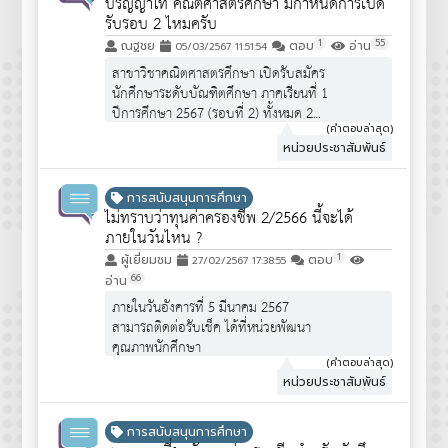
ปริญญาโท คณิตศาสตรศึกษา มีกำหนดการเปิด
รับรอบ 2 ไหมครับ
1
55
ณฐชย
ตอบ
อ่าน
05/03/2567 11:51:54
สาขาวิชาคณิตศาสตรศึกษา เปิดรับสมัคร
นักศึกษาระดับบัณฑิตศึกษา ภาคเรียนที่ 1
ปีการศึกษา 2567 (รอบที่ 2) ทั้งหมด 2
แผน ประกอบด้วย [แผน 1 แบบวิชาการ
(คำตอบล่าสุด)
หน่วยประชาสัมพันธ์
ภาคพิเศษ] , [แผน 2 แบบวิชาการ ภาค
พิเศษ]
การสนับสนุนการศึกษา
รายละเอียด :
ไม่ทราบว่าทุนค่าครองชีพ 2/2566 นี้จะได้
https://www.edu.cmu.ac.th/news/5199-
ภายในวันไหน ?
krzbfs3yrkd5qarqjaab
1
ผู้เยี่ยมชม
ตอบ
27/02/2567 17:38:55
66
อ่าน
ภายในวันอังคารที่ 5 มีนาคม 2567
สามารถติดต่อรับเช็ค ได้ที่หน่วยพัฒนา
คุณภาพนักศึกษา
(คำตอบล่าสุด)
หน่วยประชาสัมพันธ์
การสนับสนุนการศึกษา