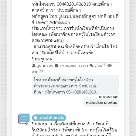
ประชาสัมพันธ์ครับ
รหัสโครงการ 00440201406010 คณะศึกษา
ศาสตร์ สาขา ประถมศึกษา
หลักสูตร ไทย รูปแบบของหลักสูตร ปกติ รอบที่
4 Direct Admission
ประเภทโครงการ การรับนักเรียนที่ดำเนินการ
โดยคณะ (พัฒนาศักยภาพครูในโรงเรียนตำรวจ
ตระเวนชายแดน)
-สามารถดูรายละเอียดที่จะทราบว่าเงื่อนไข ใคร
สามารถสมัครได้บ้าง จากที่ไหนค่ะ
ขอบคุณค่ะ
1
ผู้ปกครอง
ตอบ
27/05/2567 11:29:34
54
อ่าน
โครงการพัฒนาศักยภาพครูในโรงเรียน
ตำรวจตระเวนชายแดน สาขาวิชาประถม
ศึกษา รหัสโครงการ 00440201406010
จำนวนรับ 30 คน
(คำตอบล่าสุด)
หน่วยประชาสัมพันธ์
คุณสมบัติผู้สมัคร :
https://www.edu.cmu.ac.th/assets/pdf/qpot/announce6
เป็นโครงการพิเศษ """ไม่ได้เปิดรับสมัคร
การเข้าศึกษาต่อ
นักเรียน ม.6 ทั่วไป""" จึงไม่ได้มีการ
ขอสอบถามเรื่องรอบ4ศึกษาสาขาประถมที่
ประชาสัมพันธ์ครับ
รับ30คน(โครงการพัฒนาศักยภาพครูในโรงเรียน