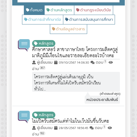
ทั้งหมด
ด้านหลักสูตร
ด้านกฎระเบียบวินัย
ด้านการเข้าศึกษาต่อ
ด้านการสนับสนุนการศึกษา
ด้านข้อมูลข่าวสาร
หลักสูตร
ศึกษาศาสตร์ สาขาภาษาไทย โครงการผลิตครูสู่
มาติภูมิมีเงื่อนไขและรายละเอียดอะไรบ้างคะ
1
ผู้เยี่ยมชม
ตอบ
09/10/2567 14:06:30
367
อ่าน
โครงการผลิตครูสู่แผ่นดินมาตุภูมิ เป็น
โครงการพิเศษที่ไม่ได้เปิดรับสมัครนักเรียน
ทั่วไป
คุณสมบัติ****
(คำตอบล่าสุด)
หน่วยประชาสัมพันธ์
1. เป็นผู้ที่มีภูมิลำเนาอยู่ในเขตอำเภอ
อุ้มผาง จังหวัดตาก มีความรักและศรัทธา
ในวิชาชีพครู และ มีความตั้งใจที่จะกลับ
หลักสูตร
มาทำงานเพื่อพัฒนาถิ่นบ้านเกิด
ไม่เปิดรับสมัครเเต่ทำไมในเว็ปมันขึ่นรับคะ
2. เป็นผู้ที่มีความประพฤติดี มีความรับผิด
1
ผู้เยี่ยมชม
ตอบ
28/05/2567 18:56:45
ชอบต่อการเรียนและงานที่มอบหมายดี
182
อ่าน