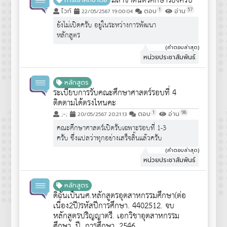
มีสาขาดนตรีศึกษารึยังครับ
การเข้าศึกษาต่อ
นักเรียน ม.6 ทั่วไป""" จึงไม่ได้มีการ
1
57
ไวท์
ตอบ
อ่าน
22/05/2567 19:00:04
ประชาสัมพันธ์ครับ
ยังไม่เปิดครับ อยู่ในระหว่างการพัฒนา
หลักสูตร
(คำตอบล่าสุด)
หน่วยประชาสัมพันธ์
หลักสูตร
ระเบียบการรับคณะศึกษาศาสตร์รอบที่ 4
ติดตามได้ตรงไหนคะ
1
98
;-;
ตอบ
อ่าน
20/05/2567 20:21:13
คณะศึกษาศาสตร์เปิดรับเฉพาะรอบที่ 1-3
ครับ ซึ่งแปลว่าทุกอย่างเสร็จสิ้นแล้วครับ
(คำตอบล่าสุด)
หน่วยประชาสัมพันธ์
หลักสูตร
ดิฉันเป็นนศ.หลักสูตรอุตสาหกรรมศึกษา(ต่อ
เนื่อง2ปี)รหัสปีการศึกษา. 4402512. จบ
หลักสูตรปริญญาตรี. เอกวิชาอุตสาหกรรม
ศึกษา. ปี. การศึกษา. 2546..