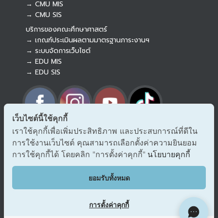
→ CMU MIS
Connecting…
→ CMU SIS
บริการของคณะศึกษาศาสตร์
→ เกณฑ์ประเมินผลตามมาตรฐานภาระงานฯ
→ ระบบจัดการเว็บไซต์
→ EDU MIS
→ EDU SIS
เว็บไซต์นี้ใช้คุกกี้
เราใช้คุกกี้เพื่อเพิ่มประสิทธิภาพ และประสบการณ์ที่ดีใน
→ ร้องเรียนทุจริตและประพฤติมิชอบ
การใช้งานเว็บไซต์ คุณสามารถเลือกตั้งค่าความยินยอม
→ แจ้งเรื่องร้องออนไลน์ สำนักงาน ป.ป.ช.
การใช้คุกกี้ได้ โดยคลิก "การตั้งค่าคุกกี้"
นโยบายคุกกี้
→ รับเรื่องร้องเรียน/แจ้งเบาะแส สำนักงาน ป.ป.ท.
EDU VOC
ยอมรับทั้งหมด
แสดงความคิดเห็น/ข้อเสนอแนะ
การตั้งค่าคุกกี้
ผังเว็บไซต์
Copyright © 2018 EDU CMU All rights reserved.
|