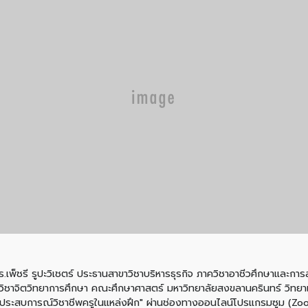
.เพ็ชรี รูปะวิเชตร์ ประธานสาขาวิชาบริหารธุรกิจ ภาควิชาอาชีวศึกษาและการส
ขนงวิชาจิตวิทยาการศึกษา คณะศึกษาศาสตร์ มหาวิทยาลัยสงขลานครินทร์ วิทยา
งฝึกประสบการณ์วิชาชีพครูในแหล่งฝึก" ผ่านช่องทางออนไลน์โปรแกรมซูม (Z