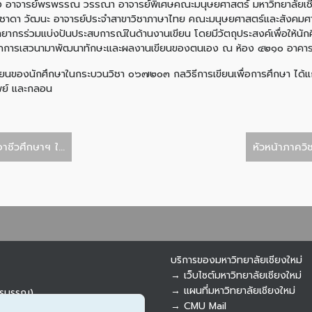
ูง อาจารย์พรพรรณ วรรณา อาจารย์พิเศษคณะมนุษยศาสตร์ มหาวิทยาลัยเชียง
์สุชาดา วัฒนะ อาจารย์ประจำสาขาวิชาภาษาไทย คณะมนุษยศาสตร์และสังคมศาส
วิทยากรร่วมแบ่งปันประสบการณ์ในด้านงานเขียน โดยมีวัตถุประสงค์เพื่อให้น
่ได้รับจากการเสวนามาพัฒนาทักษะและผลงานเขียนของตนเอง ณ ห้อง ๔๒๑๐ อาคา
นของนักศึกษาในกระบวนวิชา ๐๖๗๒๐๓ กลวิธีการเขียนเพื่อการศึกษา ได้แก่
พย์ และกลอน
ชีวศึกษาฯ ใ...
หัวหน้าภาควิ
บริการของมหาวิทยาลัยเชียงใหม่
→ เว็บไซต์มหาวิทยาลัยเชียงใหม่
→ แผนที่มหาวิทยาลัยเชียงใหม่
ารบรรณ)
→ CMU Mail