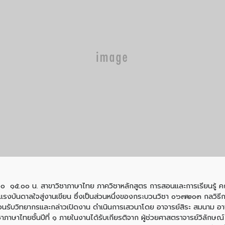
๐๐  ๑๕.๐๐ น. สาขาวิชาภาษาไทย ภาควิชาหลักสูตร การสอนและการเรียนรู้ ค
แรงบันดาลใจสู่งานเขียน ซึ่งเป็นส่วนหนึ่งของกระบวนวิชา ๐๖๗๒๐๓ กลวิธีก
้อนรับวิทยากรและกล่าวเปิดงาน ดำเนินการเสวนาโดย อาจารย์สิระ สมนาม อาจ
ภาษาไทยชั้นปีที่ ๑ ภายในงานได้รับเกียรติจาก ผู้ช่วยศาสตราจารย์วิลักษณ์ 