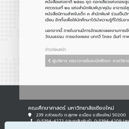
หนังสือแห่งชาติ ๒๕๔๑ ชุด ดอกเสี้ยวแห่งดอยส
ศตวรรษที่ ๒๑ แห่งสำนักพิมพ์บุราคุมิน อาจารย
หนังสือนิทานสำหรับเด็ก ๓ สำนักพิมพ์ ร่วมเป็น
เขียน อีกทั้งเพื่อให้นักศึกษาได้นำความรู้ที
นอกจากนี้ ภายในงานมีการจัดแสดงผลงานการเขีย
วัฒนธรรม การแต่งเพลง บทกวี โคลง ฉันท์ กา
ข่าวก่อนหน้า
ผู้บริหาร คณาจารย์และนักศึกษา ภาควิชาอา
คณะศึกษาศาสตร์ มหาวิทยาลัยเชียงใหม่
239 ถ.ห้วยแก้ว ต.สุเทพ อ.เมือง จ.เชียงใหม่ 50200
0-5394-4272 (ประชาสัมพันธ์), 0-5394-4209 (ส
0-5322-1283 (สารบรรณ)