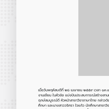
เมื่อวันพฤหัสบดีที่ ๒๘ เมษายน ๒๕๕๙ เวลา ๑๓.
งานเขียน ในหัวข้อ แบ่งปันประสบการณ์สร้างสาน
ฤกษ์สมบูรณ์ดี หัวหน้าสาขาวิชาภาษาไทย กล่าวต
ศึกษา และนางสาววริศรา ใจแก้ว นักศึกษาสาขาวิชา