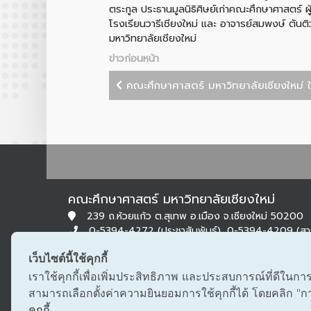
ตระกูล ประธานมูลนิธิศิษย์เก่าคณะศึกษาศาสตร์
โรงเรียนวารีเชียงใหม่ และ อาจารย์สมพงษ์ ตันต
มหาวิทยาลัยเชียงใหม่
ข่าวก่อนหน้า
คณะศึกษาศาสตร์ มหาวิทยาลัยเชียงใหม่ ให
คณะศึกษาศาสตร์ มหาวิทยาลัยเชียงใหม่
239 ถ.ห้วยแก้ว ต.สุเทพ อ.เมือง จ.เชียงใหม่ 50200
0-5394-4272 (ประชาสัมพันธ์), 0-5394-4209 (ส
0-5322-1283 (สารบรรณ)
เว็บไซต์นี้ใช้คุกกี้
edu@cmu.ac.th, saraban_edu@cmu.ac.th
เราใช้คุกกี้เพื่อเพิ่มประสิทธิภาพ และประสบการณ์ที่ดีในกา
สามารถเลือกตั้งค่าความยินยอมการใช้คุกกี้ได้ โดยคลิก "การต
คุกกี้