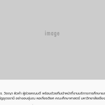
์ ดร. วิชญา ผิวคำ ผู้ช่วยคณบดี พร้อมด้วยทีมเจ้าหน้าที่งานบริการการศึก
ฏอุดรธานี อย่างอบอุ่นณ หอเกียรติยศ คณะศึกษาศาสตร์ มหาวิทยาลัยเชียง