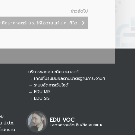
Connecting…
ข่าวถัดไป
ะศึกษาศาสตร์ มช. ให้โอวาสแก่ นศ. ที่ได...
บริการของคณะศึกษาศาสตร์
→ เกณฑ์ประเมินผลตามมาตรฐานภาระงานฯ
→ ระบบจัดการเว็บไซต์
→ EDU MIS
→ EDU SIS
อบ
EDU VOC
น ป.ป.ช.
แสดงความคิดเห็น/ข้อเสนอแนะ
→ รับเรื่องร้องเรียน/แจ้งเบาะแส สำนักงาน ป.ป.ท.