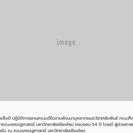
 เพ่งเล็งดี ปฏิบัติการแทนคณบดีในงานพัฒนาบุคลากรและวิเทศสัมพันธ์ คณะศ
ถาปนาคณะเศรษฐศาสตร์ มหาวิทยาลัยเชียงใหม่ ครบรอบ 54 ปี โดยมี ผู้ช่ว
อนรับ ณ คณะเศรษฐศาสตร์ มหาวิทยาลัยเชียงใหม่