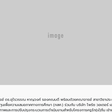
ราจารย์ ดร.อุไรวรรณ หาญวงค์ รองคณบดี พร้อมด้วยคณาจารย์ สาขาวิชาปร
ทุนเพื่อความเสมอภาคทางการศึกษา (กสศ.) ร่วมกับ บริษัท ไพร้ซ วอเตอร์ เฮ
พและการปรับปรุงกระบวนการดำเนินงานสำหรับโครงการครูรัก(ษ์)ถิ่น เข้าตร