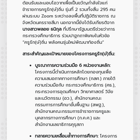
ต้อนรับและมอบโอวาทเพื่อเป็นขวัญกำลังใจแก่
ข้าราชการครูรัก(ษ์)ถิ่น รุ่นที่ 2 รวมทั้งสิ้น 295 คน
ผ่านระบบ Zoom ระหว่างลงพื้นที่ปฏิบัติราชการ ณ
จังหวัดนครราชสีมา นอกจากนี้ยังได้รับเกียรติจาก
นางสาวพลอย ธนิกุล
ที่ปรึกษารัฐมนตรีช่วยว่าการ
กระทรวงศึกษาธิการ ร่วมปาฐกถาพิเศษในหัวข้อ
“ครูรัก(ษ์)ถิ่น พลังคนรุ่นใหม่พัฒนาท้องถิ่น”
สาระสำคัญและเป้าหมายของโครงการครูรัก(ษ์)ถิ่น:
บูรณาการความร่วมมือ 6 หน่วยงานหลัก:
โครงการนี้ดำเนินการหลักโดยกองทุนเพื่อ
ความเสมอภาคทางการศึกษา (กสศ.) ภายใต้
ความร่วมมือกับ กระทรวงศึกษาธิการ (ศธ.),
กระทรวงการอุดมศึกษา วิทยาศาสตร์ วิจัย
และนวัตกรรม (อว.), สำนักงานคณะ
กรรมการการศึกษาขั้นพื้นฐาน (สพฐ.),
สำนักงานคณะกรรมการข้าราชการครูและ
บุคลากรทางการศึกษา (ก.ค.ศ.) และ
สำนักงานเลขาธิการคุรุสภา
ทลายความเหลื่อมล้ำทางการศึกษา:
โครงการ