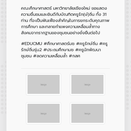
คณะศึกษาศาสตร์ มหาวิทยาลัยเชียงใหม่ ขอแสดง
ความชื่นชมและยินดีกับบัณฑิตครูรัก(ษ์)ถิ่น ทั้ง 31
ท่าน ที่จะเป็นฟันเฟืองสำคัญในการยกระดับคุณภาพ
การศึกษา และทลายกำแพงความเหลื่อมล้ำทาง
สังคมจากรากฐานของชุมชนอย่างยั่งยืนต่อไป
#EDUCMU #ศึกษาศาสตร์มช #ครูรักษ์ถิ่น #ครู
รักษ์ถิ่นรุ่น2 #ประถมศึกษามช #ครูนักพัฒนา
ชุมชน #ลดความเหลื่อมล้ำ #กสศ