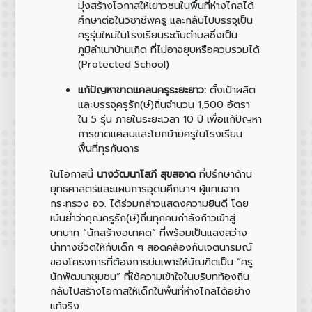
มุ่งสร้างโอกาสให้เยาวชนในพื้นที่ห่างไกลได้
ศึกษาต่อในวิชาชีพครู และกลับไปบรรจุเป็น
ครูรุ่นใหม่ในโรงเรียนระดับตำบลซึ่งเป็น
ภูมิลำเนาบ้านเกิด ที่ไม่อาจยุบหรือควบรวมได้
(Protected School)
แก้ปัญหาขาดแคลนครูระยะยาว:
ตั้งเป้าผลิต
และบรรจุครูรัก(ษ์)ถิ่นจำนวน 1,500 อัตรา
ใน 5 รุ่น ภายในระยะเวลา 10 ปี เพื่อแก้ปัญหา
การขาดแคลนและโยกย้ายครูในโรงเรียน
พื้นที่ทุรกันดาร
ในโอกาสนี้
นางวัฒนาโสภี สุขสอาด
ที่ปรึกษาด้าน
ยุทธศาสตร์และแผนการอุดมศึกษาฯ ผู้แทนจาก
กระทรวง อว. ได้ร่วมกล่าวแสดงความยินดี โดย
เน้นย้ำว่าคุณครูรัก(ษ์)ถิ่นทุกคนกำลังก้าวเข้าสู่
บทบาท “นักสร้างอนาคต” ที่พร้อมเป็นแสงสว่าง
นำทางชีวิตให้กับเด็ก ๆ สอดคล้องกับเจตนารมณ์
ของโครงการที่ต้องการบ่มเพาะให้บัณฑิตเป็น “ครู
นักพัฒนาชุมชน” ที่ใช้ความเข้าใจในบริบทท้องถิ่น
กลับไปสร้างโอกาสให้เด็กในพื้นที่ห่างไกลได้อย่าง
แท้จริง