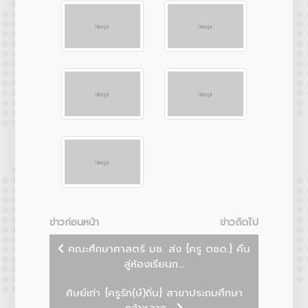
ข่าวก่อนหน้า
ข่าวถัดไป
คณะศึกษาศาสตร์ มช. ส่ง {ครู ตชด.} คืน
สู่ห้องเรียนก...
ศิษย์เก่า {ครูรัก(ษ์)ถิ่น} สาขาประถมศึกษา