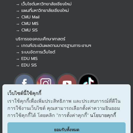
→ เว็บไซต์มหาวิทยาลัยเชียงใหม่
→ แผนที่มหาวิทยาลัยเชียงใหม่
→ CMU Mail
Botnoi Assistant
→ CMU MIS
Connecting…
→ CMU SIS
บริการของคณะศึกษาศาสตร์
→ เกณฑ์ประเมินผลตามมาตรฐานภาระงานฯ
→ ระบบจัดการเว็บไซต์
→ EDU MIS
→ EDU SIS
เว็บไซต์นี้ใช้คุกกี้
เราใช้คุกกี้เพื่อเพิ่มประสิทธิภาพ และประสบการณ์ที่ดีใน
→ ร้องเรียนทุจริตและประพฤติมิชอบ
การใช้งานเว็บไซต์ คุณสามารถเลือกตั้งค่าความยินยอม
→ แจ้งเรื่องร้องออนไลน์ สำนักงาน ป.ป.ช.
→ รับเรื่องร้องเรียน/แจ้งเบาะแส สำนักงาน ป.ป.ท.
การใช้คุกกี้ได้ โดยคลิก "การตั้งค่าคุกกี้"
นโยบายคุกกี้
EDU VOC
ยอมรับทั้งหมด
แสดงความคิดเห็น/ข้อเสนอแนะ