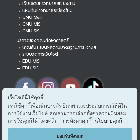
→ เว็บไซต์มหาวิทยาลัยเชียงใหม่
→ แผนที่มหาวิทยาลัยเชียงใหม่
→ CMU Mail
Botnoi Assistant
→ CMU MIS
Connecting…
→ CMU SIS
บริการของคณะศึกษาศาสตร์
→ เกณฑ์ประเมินผลตามมาตรฐานภาระงานฯ
→ ระบบจัดการเว็บไซต์
→ EDU MIS
→ EDU SIS
เว็บไซต์นี้ใช้คุกกี้
เราใช้คุกกี้เพื่อเพิ่มประสิทธิภาพ และประสบการณ์ที่ดีใน
→ ร้องเรียนทุจริตและประพฤติมิชอบ
การใช้งานเว็บไซต์ คุณสามารถเลือกตั้งค่าความยินยอม
→ แจ้งเรื่องร้องออนไลน์ สำนักงาน ป.ป.ช.
→ รับเรื่องร้องเรียน/แจ้งเบาะแส สำนักงาน ป.ป.ท.
การใช้คุกกี้ได้ โดยคลิก "การตั้งค่าคุกกี้"
นโยบายคุกกี้
EDU VOC
ยอมรับทั้งหมด
แสดงความคิดเห็น/ข้อเสนอแนะ