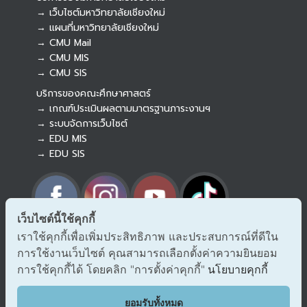
→ เว็บไซต์มหาวิทยาลัยเชียงใหม่
→ แผนที่มหาวิทยาลัยเชียงใหม่
→ CMU Mail
Botnoi Assistant
→ CMU MIS
Connecting…
→ CMU SIS
บริการของคณะศึกษาศาสตร์
→ เกณฑ์ประเมินผลตามมาตรฐานภาระงานฯ
→ ระบบจัดการเว็บไซต์
→ EDU MIS
→ EDU SIS
เว็บไซต์นี้ใช้คุกกี้
เราใช้คุกกี้เพื่อเพิ่มประสิทธิภาพ และประสบการณ์ที่ดีใน
→ ร้องเรียนทุจริตและประพฤติมิชอบ
การใช้งานเว็บไซต์ คุณสามารถเลือกตั้งค่าความยินยอม
→ แจ้งเรื่องร้องออนไลน์ สำนักงาน ป.ป.ช.
→ รับเรื่องร้องเรียน/แจ้งเบาะแส สำนักงาน ป.ป.ท.
การใช้คุกกี้ได้ โดยคลิก "การตั้งค่าคุกกี้"
นโยบายคุกกี้
EDU VOC
ยอมรับทั้งหมด
แสดงความคิดเห็น/ข้อเสนอแนะ