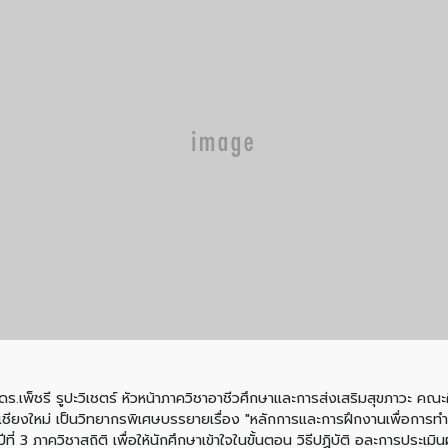
.เพ็ชรี รูปะวิเชตร์ หัวหน้าภาควิชาอาชีวศึกษาและการส่งเสริมสุขภาวะ คณะ
ียงใหม่ เป็นวิทยากรพิเศษบรรยายเรื่อง "หลักการและการฝึกงานเพื่อการทำงาน
่ 3 ภาควิชาสถิติ เพื่อให้นักศึกษาเข้าใจในขั้นตอน วิธีปฏิบัติ อละการประเม