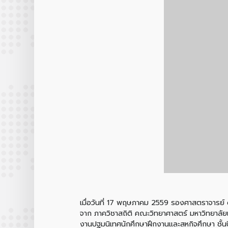
เมื่อวันที่ 17 พฤษภาคม 2559 รองศาสตราจารย์ ดร
จาก ภาควิชาสถิติ คณะวิทยาศาสตร์ มหาวิทยาลัยเช
งานปฐมนิเทศนักศึกษาฝึกงานและสหกิจศึกษา ชั้นปีที