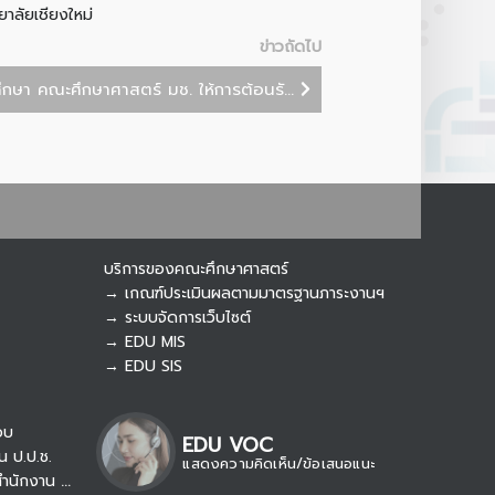
Botnoi Assistant
าลัยเชียงใหม่
Connecting…
ข่าวถัดไป
ึกษา คณะศึกษาศาสตร์ มช. ให้การต้อนรั...
บริการของคณะศึกษาศาสตร์
→ เกณฑ์ประเมินผลตามมาตรฐานภาระงานฯ
→ ระบบจัดการเว็บไซต์
→ EDU MIS
→ EDU SIS
อบ
EDU VOC
น ป.ป.ช.
แสดงความคิดเห็น/ข้อเสนอแนะ
→ รับเรื่องร้องเรียน/แจ้งเบาะแส สำนักงาน ป.ป.ท.