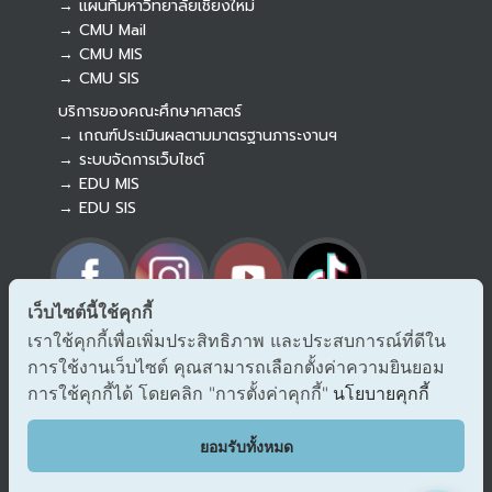
→ แผนที่มหาวิทยาลัยเชียงใหม่
→ CMU Mail
Botnoi Assistant
→ CMU MIS
Connecting…
→ CMU SIS
บริการของคณะศึกษาศาสตร์
→ เกณฑ์ประเมินผลตามมาตรฐานภาระงานฯ
→ ระบบจัดการเว็บไซต์
→ EDU MIS
→ EDU SIS
เว็บไซต์นี้ใช้คุกกี้
เราใช้คุกกี้เพื่อเพิ่มประสิทธิภาพ และประสบการณ์ที่ดีใน
→ ร้องเรียนทุจริตและประพฤติมิชอบ
การใช้งานเว็บไซต์ คุณสามารถเลือกตั้งค่าความยินยอม
→ แจ้งเรื่องร้องออนไลน์ สำนักงาน ป.ป.ช.
→ รับเรื่องร้องเรียน/แจ้งเบาะแส สำนักงาน ป.ป.ท.
การใช้คุกกี้ได้ โดยคลิก "การตั้งค่าคุกกี้"
นโยบายคุกกี้
EDU VOC
ยอมรับทั้งหมด
แสดงความคิดเห็น/ข้อเสนอแนะ