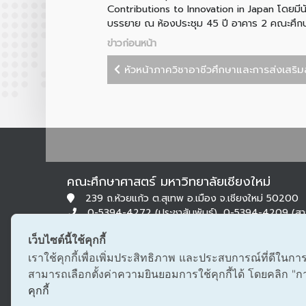
Contributions to Innovation in Japan โดยมี
บรรยาย ณ ห้องประชุม 45 ปี อาคาร 2 คณะศึกษา
ข่าวก่อนหน้า
หัวหน้าภาควิชาอาชีวศึกษาและการส่งเสริมสุ
คณะศึกษาศาสตร์ มหาวิทยาลัยเชียงใหม่
239 ถ.ห้วยแก้ว ต.สุเทพ อ.เมือง จ.เชียงใหม่ 50200
0-5394-4272 (ประชาสัมพันธ์), 0-5394-4209 (ส
0-5322-1283 (สารบรรณ)
เว็บไซต์นี้ใช้คุกกี้
edu@cmu.ac.th, saraban_edu@cmu.ac.th
เราใช้คุกกี้เพื่อเพิ่มประสิทธิภาพ และประสบการณ์ที่ดีในกา
สามารถเลือกตั้งค่าความยินยอมการใช้คุกกี้ได้ โดยคลิก "การต
คุกกี้