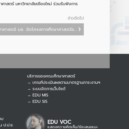
ศาสตร์ มหาวิทยาลัยเชียงใหม่ ร่วมรับฟังการ
Botnoi Assistant
Connecting…
ข่าวถัดไป
ศาสตร์ มช. จัดโครงการศึกษาศาสตร์ร...
บริการของคณะศึกษาศาสตร์
→ เกณฑ์ประเมินผลตามมาตรฐานภาระงานฯ
→ ระบบจัดการเว็บไซต์
→ EDU MIS
→ EDU SIS
อบ
EDU VOC
น ป.ป.ช.
แสดงความคิดเห็น/ข้อเสนอแนะ