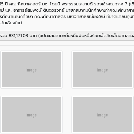
บ 55 ปี คณะศึกษาศาสตร์ มช. โดยมี พระธรรมเสนาบดี รองเจ้าคณะภาค 7 (เชี
งฆ์ และ อาจารย์สมพงษ์ ตันติวรวิทย์ นายกสมาคมนักศึกษาเก่าคณะศึกษาศาส
การศึกษาแก่นักศึกษา คณะศึกษาศาสตร์ มหาวิทยาลัยเชียงใหม่ ที่ขาดแคลนทุ
ัยเชียงใหม่
วม 831,171.03 บาท (แปดแสนสามหมื่นหนึ่งพันหนึ่งร้อยเจ็ดสิบเอ็ดบาทสาม