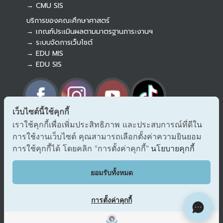
→ CMU SIS
บริการของคณะศึกษาศาสตร์
→ เกณฑ์ประเมินผลตามมาตรฐานภาระงานฯ
→ ระบบจัดการเว็บไซต์
→ EDU MIS
→ EDU SIS
เว็บไซต์นี้ใช้คุกกี้
เราใช้คุกกี้เพื่อเพิ่มประสิทธิภาพ และประสบการณ์ที่ดีใน
→ ร้องเรียนทุจริตและประพฤติมิชอบ
การใช้งานเว็บไซต์ คุณสามารถเลือกตั้งค่าความยินยอม
→ แจ้งเรื่องร้องออนไลน์ สำนักงาน ป.ป.ช.
→ รับเรื่องร้องเรียน/แจ้งเบาะแส สำนักงาน ป.ป.ท.
การใช้คุกกี้ได้ โดยคลิก "การตั้งค่าคุกกี้"
นโยบายคุกกี้
EDU VOC
ยอมรับทั้งหมด
แสดงความคิดเห็น/ข้อเสนอแนะ
การตั้งค่าคุกกี้
ผังเว็บไซต์
Copyright © 2018 EDU CMU All rights reserved.
|