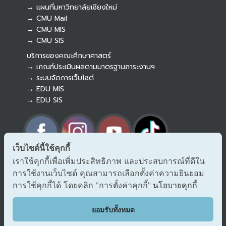
→ แผนที่มหาวิทยาลัยเชียงใหม่
→ CMU Mail
Botnoi Assistant
→ CMU MIS
Connecting…
→ CMU SIS
บริการของคณะศึกษาศาสตร์
→ เกณฑ์ประเมินผลตามมาตรฐานภาระงานฯ
→ ระบบจัดการเว็บไซต์
→ EDU MIS
→ EDU SIS
เว็บไซต์นี้ใช้คุกกี้
เราใช้คุกกี้เพื่อเพิ่มประสิทธิภาพ และประสบการณ์ที่ดีใน
→ ร้องเรียนทุจริตและประพฤติมิชอบ
การใช้งานเว็บไซต์ คุณสามารถเลือกตั้งค่าความยินยอม
→ แจ้งเรื่องร้องออนไลน์ สำนักงาน ป.ป.ช.
→ รับเรื่องร้องเรียน/แจ้งเบาะแส สำนักงาน ป.ป.ท.
การใช้คุกกี้ได้ โดยคลิก "การตั้งค่าคุกกี้"
นโยบายคุกกี้
EDU VOC
ยอมรับทั้งหมด
แสดงความคิดเห็น/ข้อเสนอแนะ