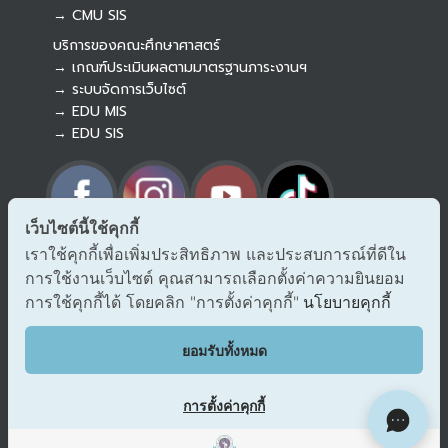
→ CMU SIS
บริการของคณะศึกษาศาสตร์
→ เกณฑ์ประเมินผลตามมาตรฐานภาระงานฯ
→ ระบบจัดการเว็บไซต์
→ EDU MIS
→ EDU SIS
เว็บไซต์นี้ใช้คุกกี้
เราใช้คุกกี้เพื่อเพิ่มประสิทธิภาพ และประสบการณ์ที่ดีใน
→ ร้องเรียนทุจริตและประพฤติมิชอบ
การใช้งานเว็บไซต์ คุณสามารถเลือกตั้งค่าความยินยอม
→ แจ้งเรื่องร้องออนไลน์ สำนักงาน ป.ป.ช.
→ รับเรื่องร้องเรียน/แจ้งเบาะแส สำนักงาน ป.ป.ท.
การใช้คุกกี้ได้ โดยคลิก "การตั้งค่าคุกกี้"
นโยบายคุกกี้
EDU VOC
ยอมรับทั้งหมด
แสดงความคิดเห็น/ข้อเสนอแนะ
การตั้งค่าคุกกี้
ผังเว็บไซต์
Copyright © 2018 EDU CMU All rights reserved.
|