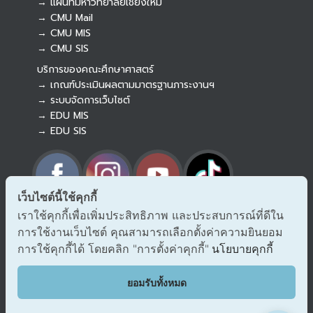
→ แผนที่มหาวิทยาลัยเชียงใหม่
→ CMU Mail
Botnoi Assistant
→ CMU MIS
Connecting…
→ CMU SIS
บริการของคณะศึกษาศาสตร์
→ เกณฑ์ประเมินผลตามมาตรฐานภาระงานฯ
→ ระบบจัดการเว็บไซต์
→ EDU MIS
→ EDU SIS
เว็บไซต์นี้ใช้คุกกี้
เราใช้คุกกี้เพื่อเพิ่มประสิทธิภาพ และประสบการณ์ที่ดีใน
→ ร้องเรียนทุจริตและประพฤติมิชอบ
การใช้งานเว็บไซต์ คุณสามารถเลือกตั้งค่าความยินยอม
→ แจ้งเรื่องร้องออนไลน์ สำนักงาน ป.ป.ช.
→ รับเรื่องร้องเรียน/แจ้งเบาะแส สำนักงาน ป.ป.ท.
การใช้คุกกี้ได้ โดยคลิก "การตั้งค่าคุกกี้"
นโยบายคุกกี้
EDU VOC
ยอมรับทั้งหมด
แสดงความคิดเห็น/ข้อเสนอแนะ