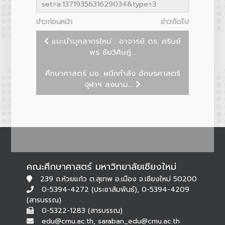
set=a.1371935631629034&type=3
ข่าวก่อนหน้า
ข่าวถัดไป
แนะนำบุคลากรใหม่ : อาจารย์ ดร. ศรินย์
พร ชัยวิศิษฎ์...
ศึกษาศาสตร์ มช. ผนึกกำลัง อักษรศาสตร์
จุฬาฯ ลงนาม...
คณะศึกษาศาสตร์ มหาวิทยาลัยเชียงใหม่
239 ถ.ห้วยแก้ว ต.สุเทพ อ.เมือง จ.เชียงใหม่ 50200
0-5394-4272 (ประชาสัมพันธ์), 0-5394-4209
(สารบรรณ)
0-5322-1283 (สารบรรณ)
edu@cmu.ac.th, saraban_edu@cmu.ac.th