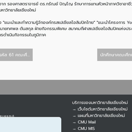
ิจาก รองศาสตราจารย์ ดร.กรัณย์ ปัญโญ รักษาการแทนหัวหน้าภาควิชาอาชีวศ
าวิทยาลัยเชียงใหม่
 "แนะนำและทำความรู้จักองค์กรสเปเชียลโอลิมปิคไทย" "แนะนำโครงการ 
โดยนายทศพล ตันสกุล ฝ่ายกิจกรรมพิเศษ สมาคมกีฬาสเปเชียลโอลิมปิคแห่
รดำเนินกิจกรรมในภูมิภาค
หัส 61 คณะศึ...
นักศึกษาคณะศึกษ
บริการของมหาวิทยาลัยเชียงใหม่
→ เว็บไซต์มหาวิทยาลัยเชียงใหม่
→ แผนที่มหาวิทยาลัยเชียงใหม่
ารบรรณ)
→ CMU Mail
→ CMU MIS