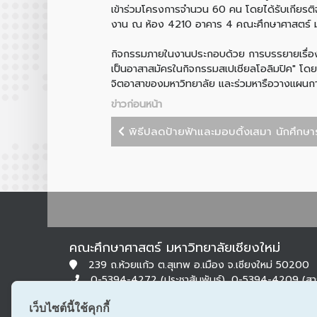
เข้าร่วมโครงการจำนวน 60 คน โดยได้รับเกียรต
งาน ณ ห้อง 4210 อาคาร 4 คณะศึกษาศาสตร์ มห
กิจกรรมภายในงานประกอบด้วย การบรรยายเรื่อง
เป็นอาสาสมัครในกิจกรรมสเปเชียลโอลิมปิค" 
จิตอาสาของมหาวิทยาลัย และร่วมหารือวางแผนกา
ข่าวก่อนหน้า
พิธีปลดป้ายฟ้าและมอบติ้งเสมา นักศึกษาร
คณะศึกษาศาสตร์ มหาวิทยาลัยเชียงใหม่
239 ถ.ห้วยแก้ว ต.สุเทพ อ.เมือง จ.เชียงใหม่ 50200
0-5394-4272 (ประชาสัมพันธ์), 0-5394-4209 (ส
0-5322-1283 (สารบรรณ)
เว็บไซต์นี้ใช้คุกกี้
edu@cmu.ac.th, saraban_edu@cmu.ac.th