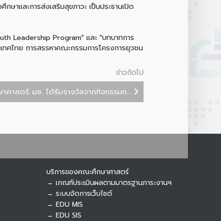
ึกษาและการส่งเสริมสุขภาวะ เป็นประธานเปิด
Youth Leadership Program" และ "บทบาทการ
งประเทศไทย การสรรหาคณะกรรมการโครงการยุวชน
Botnoi Assistant
Connecting…
ข่าวถัดไป
าศาสตร์ มช. ได้รับรางวัลจากกิจกรรมก...
บริการของคณะศึกษาศาสตร์
→ เกณฑ์ประเมินผลตามมาตรฐานภาระงานฯ
→ ระบบจัดการเว็บไซต์
→ EDU MIS
→ EDU SIS