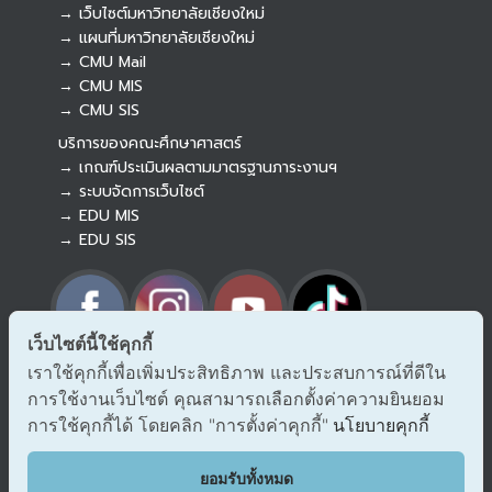
→ เว็บไซต์มหาวิทยาลัยเชียงใหม่
→ แผนที่มหาวิทยาลัยเชียงใหม่
→ CMU Mail
Botnoi Assistant
→ CMU MIS
Connecting…
→ CMU SIS
บริการของคณะศึกษาศาสตร์
→ เกณฑ์ประเมินผลตามมาตรฐานภาระงานฯ
→ ระบบจัดการเว็บไซต์
→ EDU MIS
→ EDU SIS
เว็บไซต์นี้ใช้คุกกี้
เราใช้คุกกี้เพื่อเพิ่มประสิทธิภาพ และประสบการณ์ที่ดีใน
→ ร้องเรียนทุจริตและประพฤติมิชอบ
การใช้งานเว็บไซต์ คุณสามารถเลือกตั้งค่าความยินยอม
→ แจ้งเรื่องร้องออนไลน์ สำนักงาน ป.ป.ช.
→ รับเรื่องร้องเรียน/แจ้งเบาะแส สำนักงาน ป.ป.ท.
การใช้คุกกี้ได้ โดยคลิก "การตั้งค่าคุกกี้"
นโยบายคุกกี้
EDU VOC
ยอมรับทั้งหมด
แสดงความคิดเห็น/ข้อเสนอแนะ