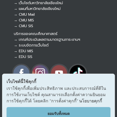
→ เว็บไซต์มหาวิทยาลัยเชียงใหม่
→ แผนที่มหาวิทยาลัยเชียงใหม่
→ CMU Mail
Botnoi Assistant
→ CMU MIS
Connecting…
→ CMU SIS
บริการของคณะศึกษาศาสตร์
→ เกณฑ์ประเมินผลตามมาตรฐานภาระงานฯ
→ ระบบจัดการเว็บไซต์
→ EDU MIS
→ EDU SIS
เว็บไซต์นี้ใช้คุกกี้
เราใช้คุกกี้เพื่อเพิ่มประสิทธิภาพ และประสบการณ์ที่ดีใน
→ ร้องเรียนทุจริตและประพฤติมิชอบ
การใช้งานเว็บไซต์ คุณสามารถเลือกตั้งค่าความยินยอม
→ แจ้งเรื่องร้องออนไลน์ สำนักงาน ป.ป.ช.
→ รับเรื่องร้องเรียน/แจ้งเบาะแส สำนักงาน ป.ป.ท.
การใช้คุกกี้ได้ โดยคลิก "การตั้งค่าคุกกี้"
นโยบายคุกกี้
EDU VOC
ยอมรับทั้งหมด
แสดงความคิดเห็น/ข้อเสนอแนะ