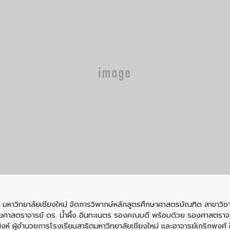
์ มหาวิทยาลัยเชียงใหม่ จัดการวิพากษ์หลักสูตรศึกษาศาสตรบัณฑิต สาขาวิชา
ช่วยศาสตราจารย์ ดร. น้ำผึ้ง อินทะเนตร รองคณบดี พร้อมด้วย รองศาสตราจา
งห์ ผู้อำนวยการโรงเรียนสาธิตมหาวิทยาลัยเชียงใหม่ และอาจารย์เกริกพงศ์ 