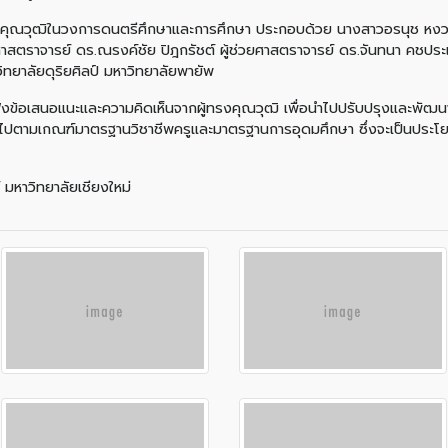
้ทรงคุณวุฒิในวงการดนตรีศึกษาและการศึกษา ประกอบด้วย นางสาวอรนุช ห
สตราจารย์ ดร.ณรงค์ชัย ปิฎกรัชต์ ผู้ช่วยศาสตราจารย์ ดร.จันทนา คชประเสร
ิทยาลัยดุริยศิลป์ มหาวิทยาลัยพายัพ
อรับฟังข้อเสนอแนะและความคิดเห็นจากผู้ทรงคุณวุฒิ เพื่อนำไปปรับปรุงและพั
ปตามเกณฑ์มาตรฐานวิชาชีพครูและมาตรฐานการอุดมศึกษา ซึ่งจะเป็นประโยช
มหาวิทยาลัยเชียงใหม่