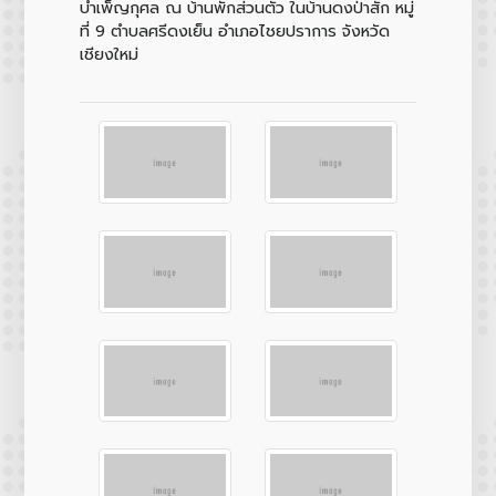
บำเพ็ญกุศล ณ บ้านพักส่วนตัว ในบ้านดงป่าสัก หมู่
ที่ 9 ตำบลศรีดงเย็น อำเภอไชยปราการ จังหวัด
เชียงใหม่