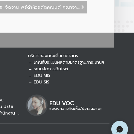
. จัดงาน พิธีดำหัวอดีตคณบดี คณาจา...
บริการของคณะศึกษาศาสตร์
→ เกณฑ์ประเมินผลตามมาตรฐานภาระงานฯ
→ ระบบจัดการเว็บไซต์
→ EDU MIS
→ EDU SIS
อบ
EDU VOC
น ป.ป.ช.
แสดงความคิดเห็น/ข้อเสนอแนะ
→ รับเรื่องร้องเรียน/แจ้งเบาะแส สำนักงาน ป.ป.ท.