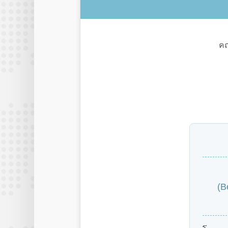
คณ
(B