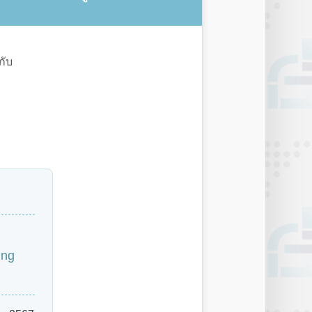
กับ
ing