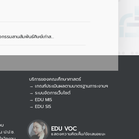
Botnoi Assistant
Connecting…
กรรมสานสัมพันธ์ศิษย์เก่าส...
บริการของคณะศึกษาศาสตร์
→ เกณฑ์ประเมินผลตามมาตรฐานภาระงานฯ
→ ระบบจัดการเว็บไซต์
→ EDU MIS
→ EDU SIS
อบ
EDU VOC
น ป.ป.ช.
แสดงความคิดเห็น/ข้อเสนอแนะ
→ รับเรื่องร้องเรียน/แจ้งเบาะแส สำนักงาน ป.ป.ท.